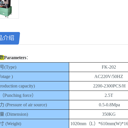
品介绍
数
Parameter
s
：
号
(Type)
FK-
202
otage )
AC220V/50HZ
roduction capacity)
2
2
00-2
3
00PCS/H
（
Punching force）
2.5T
力
(Pressure of air source)
0.5-0.8Mpa
量
(Dimension)
35
0KG
寸
(Weight)
1020mm
（
L
）
*
610mm
(W)*1