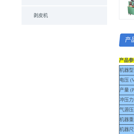
剥皮机
产
产品参
机器型
电压
(V
产量
(P
冲压力
气源压
机器重
机器尺