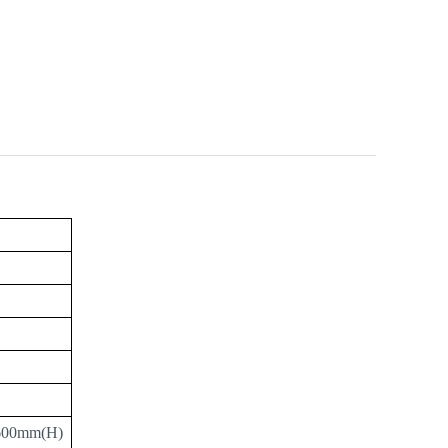
600mm
(H)