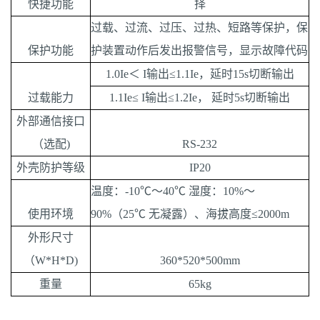
快捷功能
择
过载、过流、过压、过热、短路等保护，保
保护功能
护装置动作后发出报警信号，显示故障代码
1.0Ie＜ I输出≤1.1Ie，延时15s切断输出
过载能力
1.1Ie≤ I输出≤1.2Ie， 延时5s切断输出
外部通信接口
（选配)
RS-232
外壳防护等级
IP20
温度：-10℃～40℃ 湿度：10%～
使用环境
90%（25℃ 无凝露）、海拔高度≤2000m
外形尺寸
（W*H*D)
360*520*500mm
重量
65kg